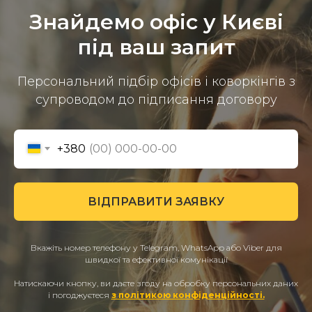
Знайдемо офіс у Києві
під ваш запит
Персональний підбір офісів і коворкінгів з
супроводом до підписання договору
+380
ВІДПРАВИТИ ЗАЯВКУ
Вкажіть номер телефону у Telegram, WhatsApp або Viber для
швидкої та ефективної комунікації
Натискаючи кнопку, ви даєте згоду на обробку персональних даних
і погоджуєтеся
з політикою конфіденційності.