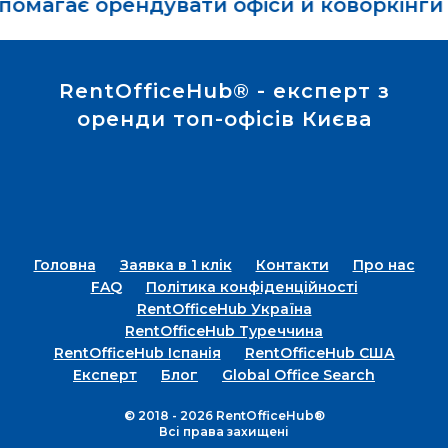
орендувати офіси й коворкінги в Києві з
RentOfficeHub® - експерт з
оренди топ-офісів Києва
Головна
Заявка в 1 клік
Контакти
Про нас
FAQ
Політика конфіденційності
RentOfficeHub Україна
RentOfficeHub Туреччина
RentOfficeHub Іспанія
RentOfficeHub США
Експерт
Блог
Global Office Search
© 2018 - 2026 RentOfficeHub®
Всі права захищені