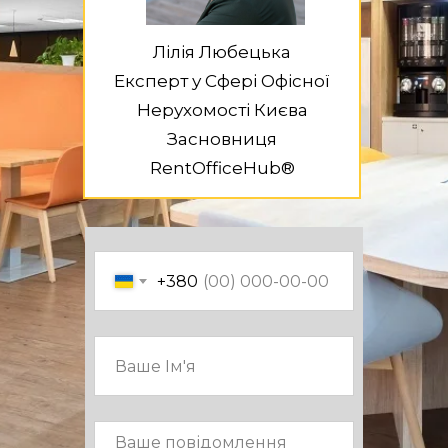
Лілія Любецька
Експерт у Сфері Офісної
Нерухомості Києва
Засновниця
RentOfficeHub®
+380