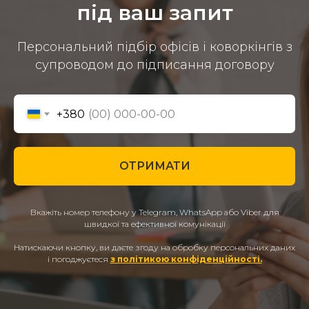
під ваш запит
Персональний підбір офісів і коворкінгів з
супроводом до підписання договору
+380
ОТРИМАТИ
Вкажіть номер телефону у Telegram, WhatsApp або Viber для
швидкої та ефективної комунікації
Натискаючи кнопку, ви даєте згоду на обробку персональних даних
і погоджуєтеся
з політикою конфіденційності.