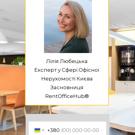
Лілія Любецька
Експерт у Сфері Офісної
Нерухомості Києва
Засновниця
RentOfficeHub®
+380