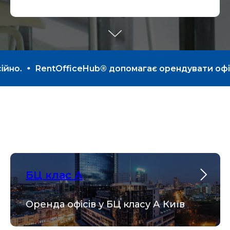
о.
RentOfficeHub® допомагає орендувати офіси й 
БЦ клас А
Оренда офісів у БЦ класу А Київ