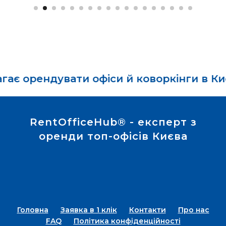
ндувати офіси й коворкінги в Києві з по
RentOfficeHub® - експерт з
оренди топ-офісів Києва
Головна
Заявка в 1 клік
Контакти
Про нас
FAQ
Політика конфіденційності