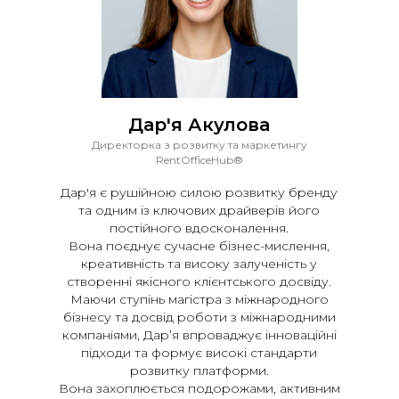
Дар'я Акулова
Директорка з розвитку та маркетингу
RentOfficeHub®
Дар'я є рушійною силою розвитку бренду
та одним із ключових драйверів його
постійного вдосконалення.
Вона поєднує сучасне бізнес-мислення,
креативність та високу залученість у
створенні якісного клієнтського досвіду.
Маючи ступінь магістра з міжнародного
бізнесу та досвід роботи з міжнародними
компаніями, Дар’я впроваджує інноваційні
підходи та формує високі стандарти
розвитку платформи.
Вона захоплюється подорожами, активним