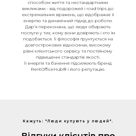
способом життя та нестандартними
викликами - від подорожей і road trips до
екстремальних вражень, що відображає її
енергію та динамічний підхід до роботи.
Дар’я переконана, що люди обирають
послуги у тих, кому вони довіряють і хто їм
подобається. Її філософія ґрунтується на
довгострокових відносинах, високому
рівні клієнтського сервісу та постійному
підвищенні стандартів якості.
Її енергія та бачення підсилюють бренд
RentOfficeHub® і його репутацію.
Кажуть: "Люди купують у людей".
Відгуки клієнтів про