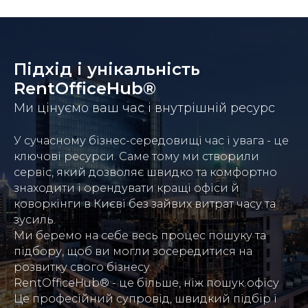
Підхід і унікальність
RentOfficeHub®
Ми цінуємо ваш час і внутрішній ресурс
У сучасному бізнес-середовищі час і увага - це
ключові ресурси. Саме тому ми створили
сервіс, який дозволяє швидко та комфортно
знаходити і орендувати кращі офіси й
коворкінги в Києві без зайвих витрат часу та
зусиль.
Ми беремо на себе весь процес пошуку та
підбору, щоб ви могли зосередитися на
розвитку свого бізнесу.
RentOfficeHub® - це більше, ніж пошук офісу
Це професійний супровід, швидкий підбір і