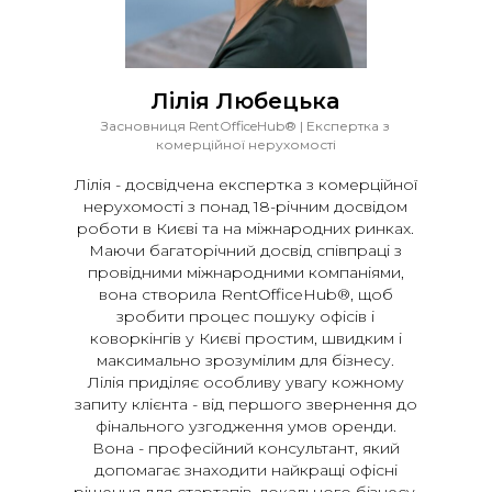
Лілія Любецька
Засновниця RentOfficeHub® | Експертка з
комерційної нерухомості
Лілія - досвідчена експертка з комерційної
нерухомості з понад 18-річним досвідом
роботи в Києві та на міжнародних ринках.
Маючи багаторічний досвід співпраці з
провідними міжнародними компаніями,
вона створила RentOfficeHub®, щоб
зробити процес пошуку офісів і
коворкінгів у Києві простим, швидким і
максимально зрозумілим для бізнесу.
Лілія приділяє особливу увагу кожному
запиту клієнта - від першого звернення до
фінального узгодження умов оренди.
Вона - професійний консультант, який
допомагає знаходити найкращі офісні