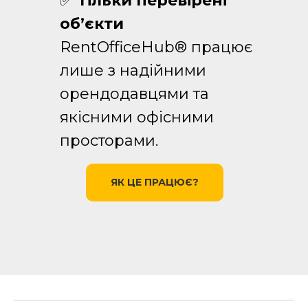
✅
Тільки перевірені
об’єкти
RentOfficeHub® працює
лише з надійними
орендодавцями та
якісними офісними
просторами.
ЯК ЦЕ ПРАЦЮЄ?