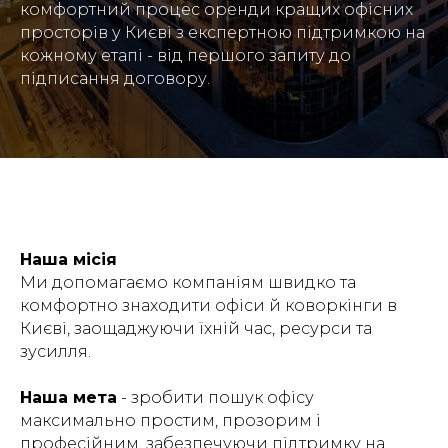
комфортний процес оренди кращих офісних
просторів у Києві з експертною підтримкою на
кожному етапі - від першого запиту до
підписання договору.
Наша місія
Ми допомагаємо компаніям швидко та
комфортно знаходити офіси й коворкінги в
Києві, заощаджуючи їхній час, ресурси та
зусилля.
Наша мета
- зробити пошук офісу
максимально простим, прозорим і
професійним, забезпечуючи підтримку на