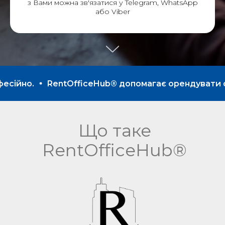
з Вами можна зв'язатися у Telegram, WhatsApp
або Viber
ійно.
RentOfficeHub® допомагає орендувати офіси
Що таке
RentOfficeHub®