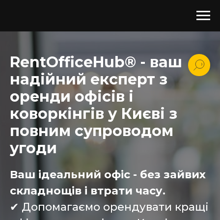
RentOfficeHub® - ваш
надійний експерт з
оренди офісів і
коворкінгів у Києві з
повним супроводом
угоди
Ваш ідеальний офіс - без зайвих
складнощів і втрати часу.
✔ Допомагаємо орендувати кращі