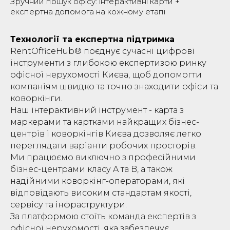
Зручний пошук офісу: інтерактивні карти +
експертна допомога на кожному етапі
Технології та експертна підтримка
RentOfficeHub® поєднує сучасні цифрові
інструменти з глибокою експертизою ринку
офісної нерухомості Києва, щоб допомогти
компаніям швидко та точно знаходити офіси та
коворкінги.
Наш інтерактивний інструмент - карта з
маркерами та картками найкращих бізнес-
центрів і коворкінгів Києва дозволяє легко
переглядати варіанти робочих просторів.
Ми працюємо виключно з професійними
бізнес-центрами класу A та B, а також
надійними коворкінг-операторами, які
відповідають високим стандартам якості,
сервісу та інфраструктури.
За платформою стоїть команда експертів з
офісної нерухомості, яка забезпечує