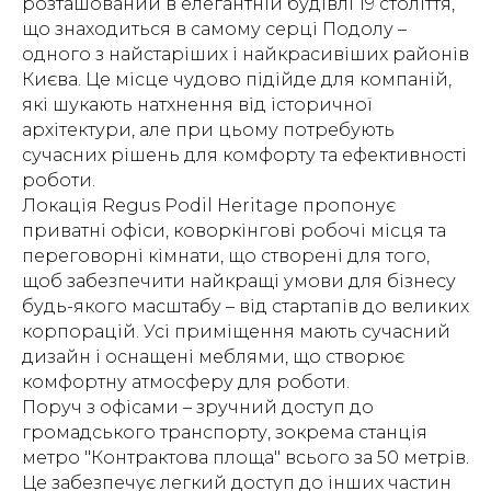
розташований в елегантній будівлі 19 століття,
що знаходиться в самому серці Подолу –
одного з найстаріших і найкрасивіших районів
Києва. Це місце чудово підійде для компаній,
які шукають натхнення від історичної
архітектури, але при цьому потребують
сучасних рішень для комфорту та ефективності
роботи.
Локація Regus Podil Heritage пропонує
приватні офіси, коворкінгові робочі місця та
переговорні кімнати, що створені для того,
щоб забезпечити найкращі умови для бізнесу
будь-якого масштабу – від стартапів до великих
корпорацій. Усі приміщення мають сучасний
дизайн і оснащені меблями, що створює
комфортну атмосферу для роботи.
Поруч з офісами – зручний доступ до
громадського транспорту, зокрема станція
метро "Контрактова площа" всього за 50 метрів.
Це забезпечує легкий доступ до інших частин