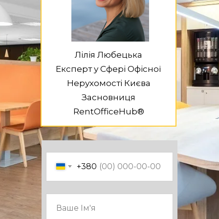
Лілія Любецька
Експерт у Сфері Офісної
Нерухомості Києва
Засновниця
RentOfficeHub®
+380