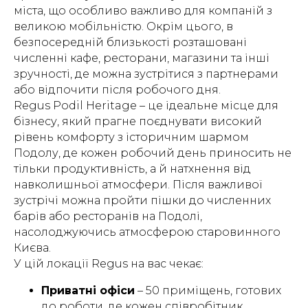
міста, що особливо важливо для компаній з
великою мобільністю. Окрім цього, в
безпосередній близькості розташовані
численні кафе, ресторани, магазини та інші
зручності, де можна зустрітися з партнерами
або відпочити після робочого дня.
Regus Podil Heritage – це ідеальне місце для
бізнесу, який прагне поєднувати високий
рівень комфорту з історичним шармом
Подолу, де кожен робочий день приносить не
тільки продуктивність, а й натхнення від
навколишньої атмосфери. Після важливої
зустрічі можна пройти пішки до численних
барів або ресторанів на Подолі,
насолоджуючись атмосферою старовинного
Києва.
У цій локації Regus на вас чекає:
Приватні офіси
– 50 приміщень, готових
до роботи, де кожен співробітник