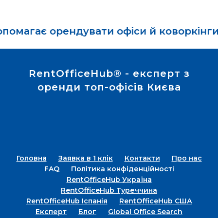
рендувати офіси й коворкінги в Києві з
RentOfficeHub® - експерт з
оренди топ-офісів Києва
Головна
Заявка в 1 клік
Контакти
Про нас
FAQ
Політика конфіденційності
RentOfficeHub Україна
RentOfficeHub Туреччина
RentOfficeHub Іспанія
RentOfficeHub США
Експерт
Блог
Global Office Search