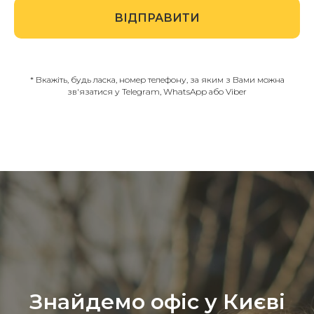
ВІДПРАВИТИ
* Вкажіть, будь ласка, номер телефону, за яким з Вами можна
зв'язатися у Telegram, WhatsApp або Viber
Знайдемо офіс у Києві