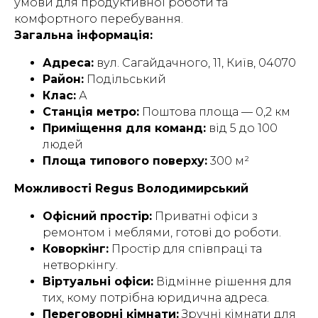
умови для продуктивної роботи та
комфортного перебування.
Загальна інформація:
Адреса:
вул. Сагайдачного, 11, Київ, 04070
Район:
Подільський
Клас:
А
Станція метро:
Поштова площа — 0,2 км
Приміщення для команд:
від 5 до 100
людей
Площа типового поверху:
300 м²
Можливості Regus Володимирський
Офісний простір:
Приватні офіси з
ремонтом і меблями, готові до роботи.
Коворкінг:
Простір для співпраці та
нетворкінгу.
Віртуальні офіси:
Відмінне рішення для
тих, кому потрібна юридична адреса.
Переговорні кімнати:
Зручні кімнати для