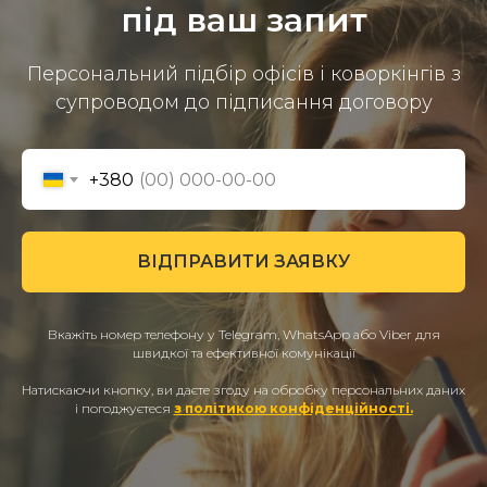
під ваш запит
Персональний підбір офісів і коворкінгів з
супроводом до підписання договору
+380
ВІДПРАВИТИ ЗАЯВКУ
Вкажіть номер телефону у Telegram, WhatsApp або Viber для
швидкої та ефективної комунікації
Натискаючи кнопку, ви даєте згоду на обробку персональних даних
і погоджуєтеся
з політикою конфіденційності.