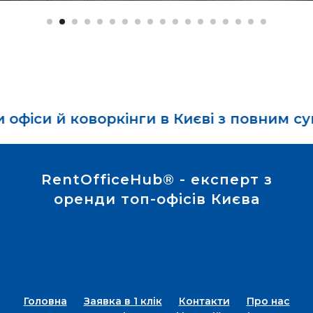
оворкінги в Києві з повним супроводом 
RentOfficeHub® - експерт з
оренди топ-офісів Києва
Головна
Заявка в 1 клік
Контакти
Про нас