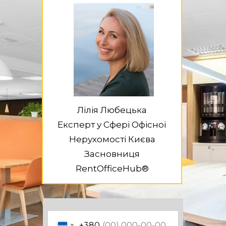
Лілія Любецька
Експерт у Сфері Офісної
Нерухомості Києва
Засновниця
RentOfficeHub®
+380