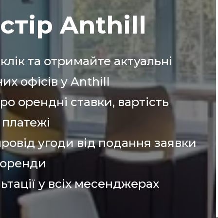
тір Anthill
клік та отримайте актуальні
х офісів у Anthill
ро орендні ставки, вартість
 платежі
ровід угоди від подання заявки
 оренди
ьтації у всіх месенджерах